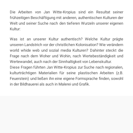
Die Arbeiten von Jan Witte-Kropius sind ein Resultat seiner
frühzeitigen Beschäftigung mit anderen, authentischen Kulturen der
Welt und seiner Suche nach den tieferen Wurzeln unserer eigenen
Kultur:
Was ist an unserer Kultur authentisch? Welche Kultur prägte
unseren Landstrich vor der christlichen Kolonisation? Wie verändern
world whide web und sozial media Kulturen? Dahinter steckt die
Frage nach dem Woher und Wohin, nach Wertebeständigkeit und
Wertewandel, auch nach der Sinnhaltigkeit von Lebenskultur.
Diese Fragen führten Jan Witte-Kropius zur Suche nach regionalen,
kulturträchtigen Materialien für seine plastischen Arbeiten (z.B.
Feuerstein) und ließen ihn eine eigene Formsprache finden, sowohl
in der Bildhauerei als auch in Malerei und Grafik.
J. Witte-Kropius: „Aphrodite I“ Bronze (nach FSt. XIII), H. 20 /17
cm, 2024
J. Witte-Kropius: „Clown“ Holzschnitt, 29 x 17 cm, 2003
J. Witte-Kropius: „Danae und der Goldregen“ Mischtechnik /
Lw., 100 x 70 cm, 2015
J. Witte-Kropius: „Der Zyklop“ Mischtechnik/Lw., 100 x 70 cm,