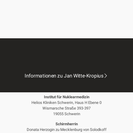
2017
J. Witte-Kropius: “Black rain” Mischtechnik/Lw., 100 x 200 cm,
2017
J. Witte-Kropius: „Torso FSt XVlll“ Feuerstein, 18 x 21 x 12 cm,
2024
Informationen zu Jan Witte-Kropius
Institut für Nuklearmedizin
Helios Kliniken Schwerin, Haus H Ebene 0
Wismarsche Straße 393-397
19055 Schwerin
Schirmherrin
Donata Herzogin zu Mecklenburg von Solodkoff