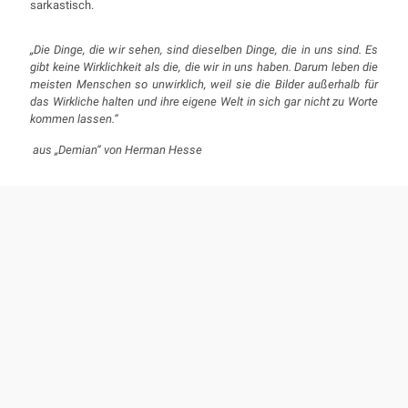
sarkastisch.
„Die Dinge, die wir sehen, sind dieselben Dinge, die in uns sind. Es
gibt keine Wirklichkeit als die, die wir in uns haben. Darum leben die
meisten Menschen so unwirklich, weil sie die Bilder außerhalb für
das Wirkliche halten und ihre eigene Welt in sich gar nicht zu Worte
kommen lassen.“
aus „Demian“ von Herman Hesse
B. M. Roolf: „Das Leben tanzt im Wechselschritt“ Mischtechnik
/ Lw., 50 cm x 50 cm, 2021
B. M. Roolf: „Kleine Verführung“ Mischtechnik/Lw., 50 cm x 50
cm, 2017
B. M. Roolf: „Das Orakel“ Mischtechnik/Lw., 160 x 100 cm,
2013-15
B. M. Roolf: „Einsame Geister wittern die Lockstoffe der
Gemeinsamkeit“ Mischtechnik/Lw., 100 x 70 cm, 2018/19
B. M. Roolf: „Nächtliches Panoptikum“ Mischtechnik/Lw.,160 x
100 cm, 2024
B. M. Roolf: „Requiem“ Mischtechnik/Lw., 40 x 30 cm, 2015